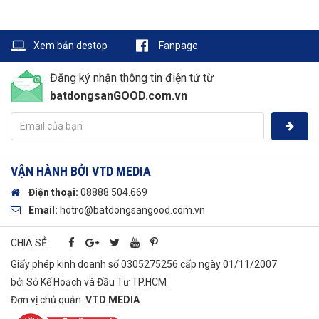
Xem bản destop
Fanpage
Đăng ký nhận thông tin điện tử từ
batdongsanGOOD.com.vn
VẬN HÀNH BỞI VTD MEDIA
Điện thoại:
08888.504.669
Email:
hotro
@batdongsangood.com.vn
CHIA SẺ
Giấy phép kinh doanh số 0305275256 cấp ngày 01/11/2007
bởi Sở Kế Hoạch và Đầu Tư TP.HCM
Đơn vị chủ quản:
VTD​ MEDIA