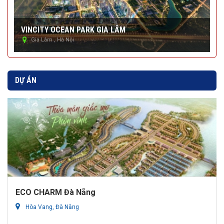
VINCITY OCEAN PARK GIA LÂM
V
Gia Lâm , Hà Nội
DỰ ÁN
ECO CHARM Đà Nẵng
Hòa Vang, Đà Nẵng