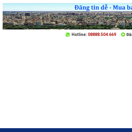
Hotline:
0
8
8
8
8
.
5
0
4
.
6
6
9
Đă