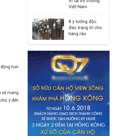
trí tại thị trường
Việt Nam
8 ý tưởng độc
đáo trang trí cho
hàng rào
h động hơn
n sẽ mang
 chú ý đến