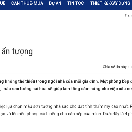
HUÊ
CẦN THUÊ-MUA
DỰ ÁN
TIN TỨC
THIẾT KẾ-XÂY DỰNG
Tran
 ấn tượng
Chia sẻ tin này qu
 không thể thiếu trong ngôi nhà của mỗi gia đình. Một phòng bềp đ
ẹp, màu sơn tường hài hòa sẽ giúp làm tăng cảm hứng cho việc nấu n
 việc lựa chọn màu sơn tường nhà sao cho đạt tính thẩm mỹ cao nhất.
tạo và lên nên phong cách riêng cho căn bếp của mình. Dưới đây là 4 