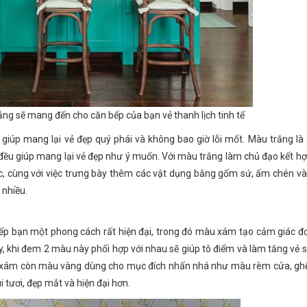
ng sẽ mang đến cho căn bếp của bạn vẻ thanh lịch tinh tế
 giúp mang lại vẻ đẹp quý phái và không bao giờ lỗi mốt. Màu trắng 
 đều giúp mang lại vẻ đẹp như ý muốn. Với màu trắng làm chủ đạo kết hợ
, cùng với việc trưng bày thêm các vật dụng bằng gốm sứ, ấm chén v
 nhiều.
p bạn một phong cách rất hiện đại, trong đó màu xám tạo cảm giác đơ
ậy, khi đem 2 màu này phối hợp với nhau sẽ giúp tô điểm và làm tăng vẻ 
ne xám còn màu vàng dùng cho mục đích nhấn nhá như màu rèm cửa, ghế
 tươi, đẹp mắt và hiện đại hơn.