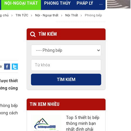
NỘI-NGOẠI THẤT
PHONG THỦY
PHÁP LÝ
...
g chủ
TIN TỨC
Nội - Ngoại thất
Nội Thất
Phòng bếp
TÌM KIẾM
a:
TÌM KIẾM
ược thiết
ướng cũng
TIN XEM NHIỀU
 Phòng bếp
phong cách
Top 5 thiết bị bếp
thông minh bạn
nhất định phải