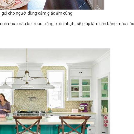
 gợi cho người dùng cảm giác ấm cúng
 trính như: màu be, màu trắng, xám nhạt… sẽ giúp làm cân bằng màu sắ