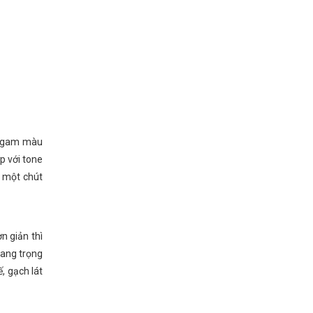
là gam màu
p với tone
à một chút
n giản thì
sang trọng
, gạch lát