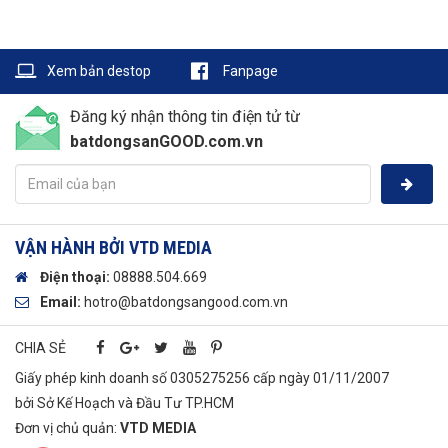
Xem bản destop
Fanpage
Đăng ký nhận thông tin điện tử từ
batdongsanGOOD.com.vn
VẬN HÀNH BỞI VTD MEDIA
Điện thoại:
08888.504.669
Email:
hotro
@batdongsangood.com.vn
CHIA SẺ
Giấy phép kinh doanh số 0305275256 cấp ngày 01/11/2007
bởi Sở Kế Hoạch và Đầu Tư TP.HCM
Đơn vị chủ quản:
VTD​ MEDIA