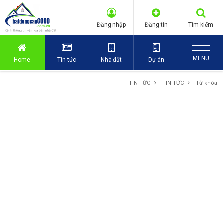
Đăng nhập
Đăng tin
Tìm kiếm
MENU
Home
Tin tức
Nhà đất
Dự án
TIN TỨC
TIN TỨC
Từ khóa